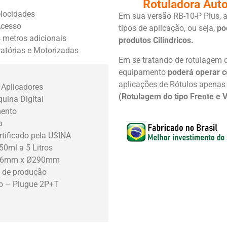
Rotuladora Aut
elocidades
Em sua versão RB-10-P Plus, 
Acesso
tipos de aplicação, ou seja,
po
 metros adicionais
produtos Cilíndricos.
atórias e Motorizadas
Em se tratando de rotulagem d
equipamento
poderá operar c
aplicações de Rótulos apenas 
 Aplicadores
(Rotulagem do tipo Frente e V
ina Digital
mento
a
tificado pela USINA
0ml a 5 Litros
 Ø76mm x Ø290mm
 de produção
ro – Plugue 2P+T