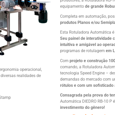
produtores, a Rotuladora RB-
equipamento
de grande Robus
Completa em automação, possu
produtos Planos e/ou Semipla
Esta Rotuladora Automática é
Seu painel de interatividade 
intuitiva e amigável ao operad
programas de rotulagem
em L
Com
projeto e construção 10
comando, a Rotuladora Automá
ergonomia operacional,
tecnologia Speed Engine – des
diversas realidades de
demandas do mercado com 
rótulos e com um sofisticado
Consagrada pela prova do te
 Stamp
Automática DIEDRO RB-10 P
investimento do gênero!