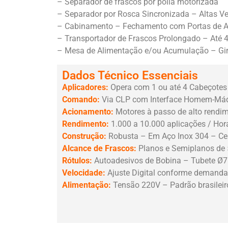
– Separador de frascos por polia motorizada
– Separador por Rosca Sincronizada – Altas V
– Cabinamento – Fechamento com Portas de 
– Transportador de Frascos Prolongado – Até 4
– Mesa de Alimentação e/ou Acumulação – Gir
Dados Técnico Essenciais
Aplicadores:
Opera com 1 ou até 4 Cabeçotes
Comando:
Via CLP com Interface Homem-Máqu
Acionamento:
Motores à passo de alto rendi
Rendimento:
1.000 a 10.000 aplicações / Hor
Construção:
Robusta – Em Aço Inox 304 – Cer
Alcance de Frascos:
Planos e Semiplanos de 5
Rótulos:
Autoadesivos de Bobina – Tubete
Velocidade:
Ajuste Digital conforme demanda
Alimentação:
Tensão 220V – Padrão brasilei