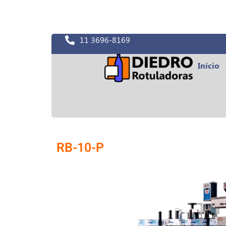
11 3696-8169
Início
RB-10-P