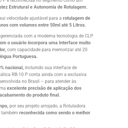
10 P é reconhecida no segmento como um
tez Estrutural e Autonomia de Rotulagem.
i velocidade ajustável para a
rotulagem de
nos com volumes entre 50ml até 5 Litros.
 gerenciada com a moderna tecnologia de CLP.
com o usuário incorpora uma Interface muito
or,
com capacidade para memorizar até 20
íngua Portuguesa.
0% nacional,
incluindo sua interface de
tica RB-10 P conta ainda com a exclusiva
envolvida no Brasil – para atender às
uma
excelente precisão de aplicação dos
 acabamento do produto final.
mpo,
por seu projeto arrojado, a Rotuladora
 é também
reconhecida como sendo o melhor