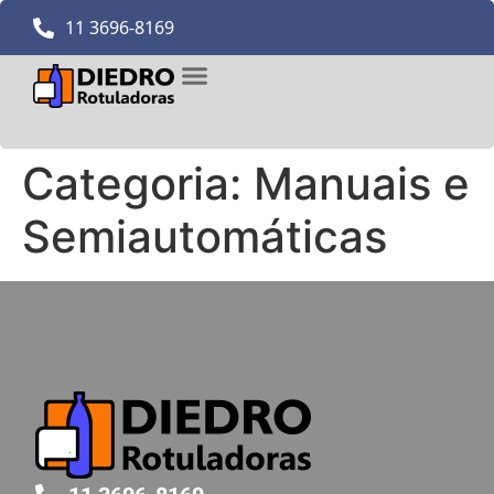
11 3696-8169
Quem Somos
Pistola FASTPACK
Categoria:
Manuais e
Semiautomáticas